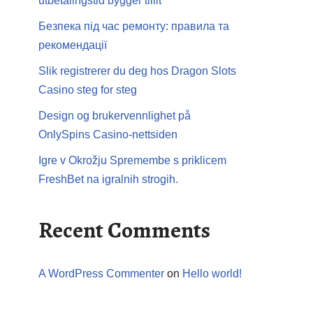
utbetalingstid bygger tillit
Безпека під час ремонту: правила та
рекомендації
Slik registrerer du deg hos Dragon Slots
Casino steg for steg
Design og brukervennlighet på
OnlySpins Casino-nettsiden
Igre v Okrožju Spremembe s priklicem
FreshBet na igralnih strogih.
Recent Comments
A WordPress Commenter
on
Hello world!