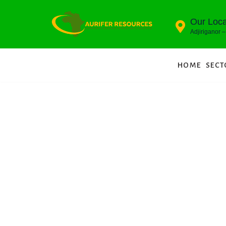
Our Loca
Skip
Adjiriganor 
to
content
HOME
SECT