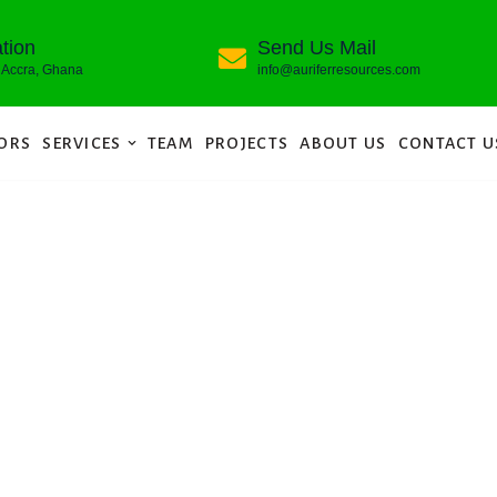
tion
Send Us Mail
– Accra, Ghana
info@auriferresources.com
ORS
SERVICES
TEAM
PROJECTS
ABOUT US
CONTACT U