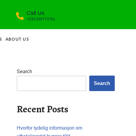
Call Us
+233 559773701
S
ABOUT US
Search
Search
Recent Posts
Hvorfor tydelig informasjon om