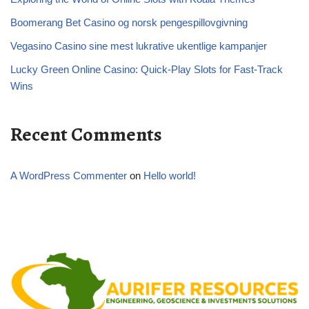
Boomerang Bet Casino og norsk pengespillovgivning
Vegasino Casino sine mest lukrative ukentlige kampanjer
Lucky Green Online Casino: Quick‑Play Slots for Fast‑Track
Wins
Recent Comments
A WordPress Commenter
on
Hello world!