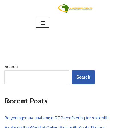
Skip
to
content
Search
Search
Recent Posts
Betydningen av uavhengig RTP-verifisering for spillertillit
Exploring the World of Online Slots with Koala Themes