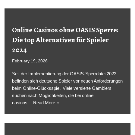
Online Casinos ohne OASIS Sperre:
Die top Alternativen für Spieler
2024
February 19, 2026
Seit der Implementierung der OASIS-Sperrdatei 2023
befinden sich deutsche Spieler vor neuen Anforderungen
beim Online-Glücksspiel. Viele versierte Gamblers
suchen nach Möglichkeiten, die bei online
casinos…
Read More »