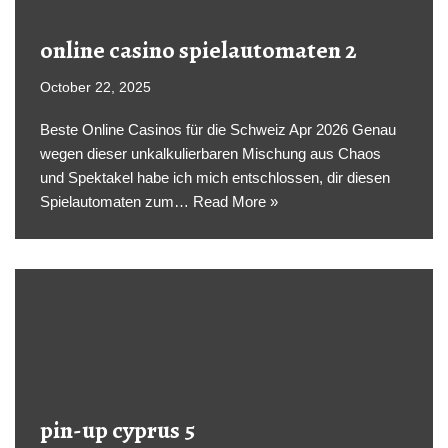
online casino spielautomaten 2
October 22, 2025
Beste Online Casinos für die Schweiz Apr 2026 Genau
wegen dieser unkalkulierbaren Mischung aus Chaos
und Spektakel habe ich mich entschlossen, dir diesen
Spielautomaten zum…
Read More »
pin-up cyprus 5