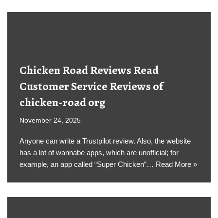
Chicken Road Reviews Read
Customer Service Reviews of
chicken-road org
November 24, 2025
Anyone can write a Trustpilot review. Also, the website
has a lot of wannabe apps, which are unofficial; for
example, an app called “Super Chicken”…
Read More »