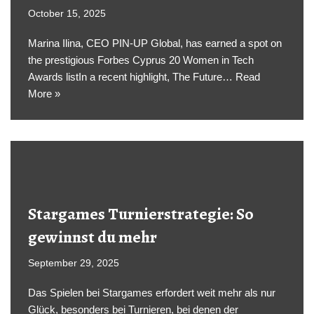
October 15, 2025
Marina Ilina, CEO PIN-UP Global, has earned a spot on
the prestigious Forbes Cyprus 20 Women in Tech
Awards listIn a recent highlight, The Future…
Read
More »
Stargames Turnierstrategie: So
gewinnst du mehr
September 29, 2025
Das Spielen bei Stargames erfordert weit mehr als nur
Glück, besonders bei Turnieren, bei denen der