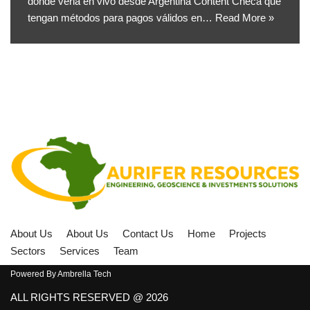
dónde verla en vivo desde Argentina Content Checa que
tengan métodos para pagos válidos en…
Read More »
About Us
About Us
Contact Us
Home
Projects
Sectors
Services
Team
Powered By
Ambrella Tech
ALL RIGHTS RESERVED @ 2026