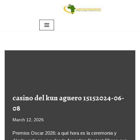
Skip
to
content
casino del kun aguero 15152024-06-
08
March 12, 2026
Premios Oscar 2026: a qué hora es la ceremonia y