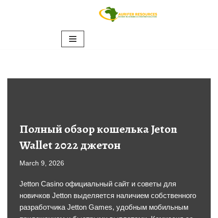
Skip
to
content
Полный обзор кошелька Jeton
Wallet 2022 джетон
March 9, 2026
Jetton Casino официальный сайт и советы для
новичков Jetton выделяется наличием собственного
разработчика Jetton Games, удобным мобильным