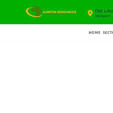
Our Loca
Skip
Adjiriganor 
to
content
HOME
SECT