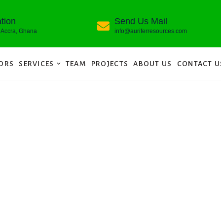
tion
Send Us Mail
– Accra, Ghana
info@auriferresources.com
ORS
SERVICES
TEAM
PROJECTS
ABOUT US
CONTACT U