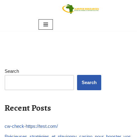
Skip
to
content
Search
Search
Recent Posts
cw-check-https://test.com/
Précieuses_stratégies_et_playjonny_casino_pour_booster_vos