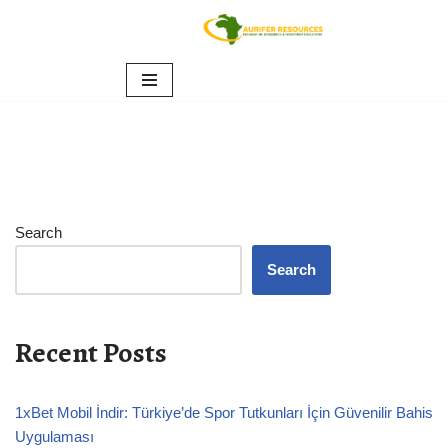
Skip
to
content
Search
Search
Recent Posts
1xBet Mobil İndir: Türkiye’de Spor Tutkunları İçin Güvenilir Bahis
Uygulaması