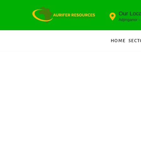
Our Loca
Skip
Adjiriganor 
to
content
HOME
SECT