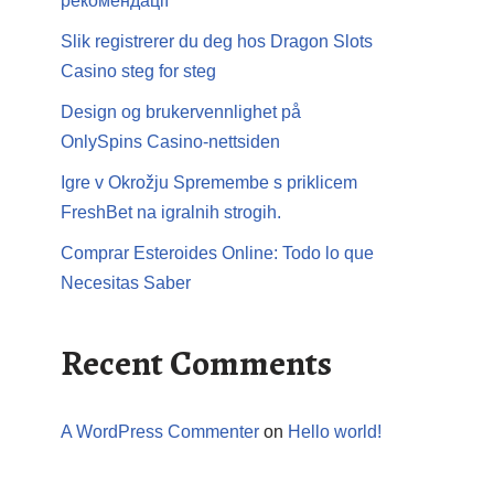
рекомендації
Slik registrerer du deg hos Dragon Slots
Casino steg for steg
Design og brukervennlighet på
OnlySpins Casino-nettsiden
Igre v Okrožju Spremembe s priklicem
FreshBet na igralnih strogih.
Comprar Esteroides Online: Todo lo que
Necesitas Saber
Recent Comments
A WordPress Commenter
on
Hello world!