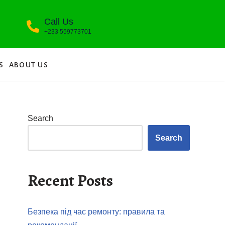
Call Us
+233 559773701
S
ABOUT US
Search
Search
Recent Posts
Безпека під час ремонту: правила та