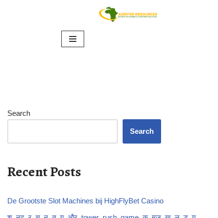
Skip
to
content
Search
Search
Recent Posts
De Grootste Slot Machines bij HighFlyBet Casino
श_नद_र_च_न_त_य_और_tower_rush_game_क_मज_ख_ल_ड_य