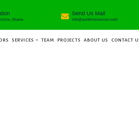
tion
Send Us Mail
– Accra, Ghana
info@auriferresources.com
ORS
SERVICES
TEAM
PROJECTS
ABOUT US
CONTACT U