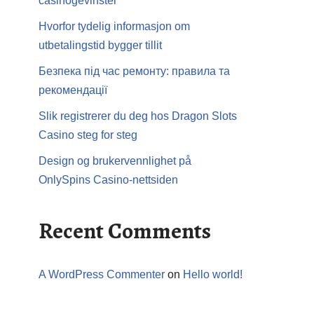
casinogevinster
Hvorfor tydelig informasjon om
utbetalingstid bygger tillit
Безпека під час ремонту: правила та
рекомендації
Slik registrerer du deg hos Dragon Slots
Casino steg for steg
Design og brukervennlighet på
OnlySpins Casino-nettsiden
Recent Comments
A WordPress Commenter
on
Hello world!