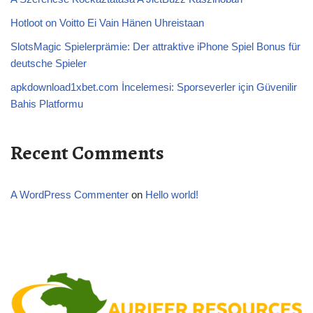
Hotloot on Voitto Ei Vain Hänen Uhreistaan
SlotsMagic Spielerprämie: Der attraktive iPhone Spiel Bonus für
deutsche Spieler
apkdownload1xbet.com İncelemesi: Sporseverler için Güvenilir
Bahis Platformu
Recent Comments
A WordPress Commenter
on
Hello world!