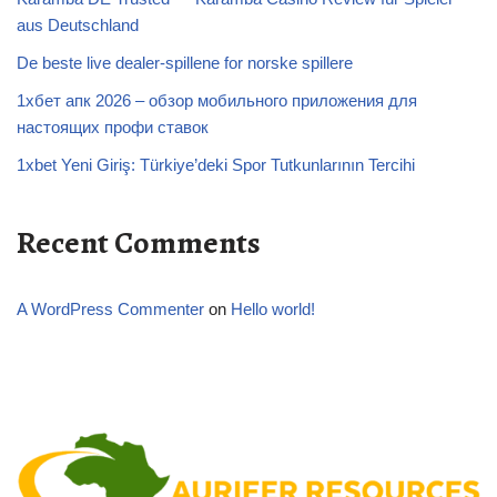
aus Deutschland
De beste live dealer-spillene for norske spillere
1хбет апк 2026 – обзор мобильного приложения для
настоящих профи ставок
1xbet Yeni Giriş: Türkiye’deki Spor Tutkunlarının Tercihi
Recent Comments
A WordPress Commenter
on
Hello world!