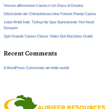
Vincere allImmerion Casino è Un Gioco di Destino
Glücksbote der Chinaslotmaschine Fortune Panda Casino
1xbet Mobil İndir: Türkiye’de Spor Bahislerinde Yeni Nesil
Deneyim
Spin Grande Casino Classic Video Slot Machines Guide
Recent Comments
A WordPress Commenter
on
Hello world!