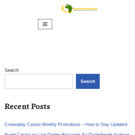
Skip
to
content
Search
Search
Recent Posts
Crownplay Casino Weekly Promotions – How to Stay Updated
Puntit Casino og Live Dealer-Baccarat: En Dyptgående Analyse