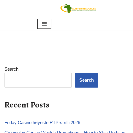
Skip
to
content
Search
Search
Recent Posts
Friday Casino høyeste RTP-spill i 2026
Crownplay Casino Weekly Promotions – How to Stay Updated