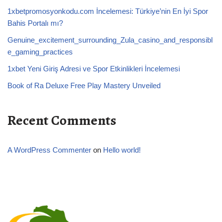
1xbetpromosyonkodu.com İncelemesi: Türkiye’nin En İyi Spor
Bahis Portalı mı?
Genuine_excitement_surrounding_Zula_casino_and_responsibl
e_gaming_practices
1xbet Yeni Giriş Adresi ve Spor Etkinlikleri İncelemesi
Book of Ra Deluxe Free Play Mastery Unveiled
Recent Comments
A WordPress Commenter
on
Hello world!