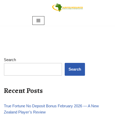
Skip
to
content
Search
Search
Recent Posts
True Fortune No Deposit Bonus February 2026 — A New
Zealand Player’s Review