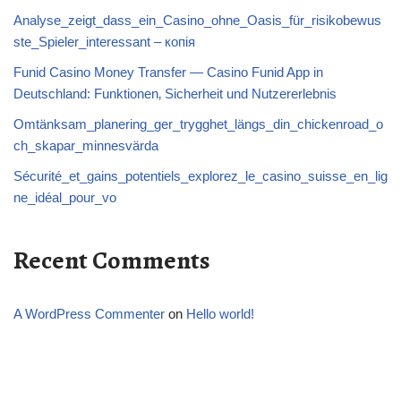
Analyse_zeigt_dass_ein_Casino_ohne_Oasis_für_risikobewus
ste_Spieler_interessant – копія
Funid Casino Money Transfer — Casino Funid App in
Deutschland: Funktionen‚ Sicherheit und Nutzererlebnis
Omtänksam_planering_ger_trygghet_längs_din_chickenroad_o
ch_skapar_minnesvärda
Sécurité_et_gains_potentiels_explorez_le_casino_suisse_en_lig
ne_idéal_pour_vo
Recent Comments
A WordPress Commenter
on
Hello world!