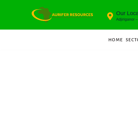
Our Loca
Skip
Adjiriganor 
to
content
HOME
SECT