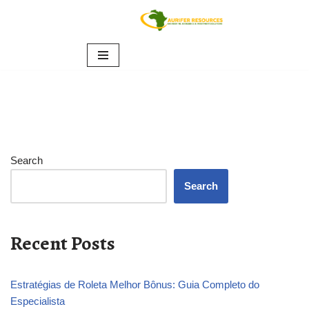
Skip
to
content
Search
Search
Recent Posts
Estratégias de Roleta Melhor Bônus: Guia Completo do
Especialista