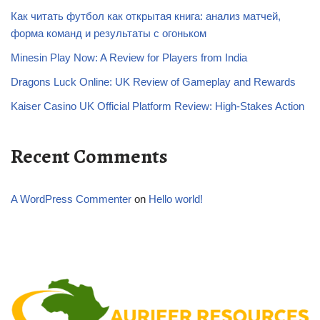
Как читать футбол как открытая книга: анализ матчей,
форма команд и результаты с огоньком
Minesin Play Now: A Review for Players from India
Dragons Luck Online: UK Review of Gameplay and Rewards
Kaiser Casino UK Official Platform Review: High-Stakes Action
Recent Comments
A WordPress Commenter
on
Hello world!