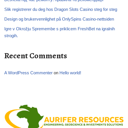
Slik registrerer du deg hos Dragon Slots Casino steg for steg
Design og brukervennlighet på OnlySpins Casino-nettsiden
Igre v Okrožju Spremembe s priklicem FreshBet na igralnih
strogih.
Recent Comments
A WordPress Commenter
on
Hello world!