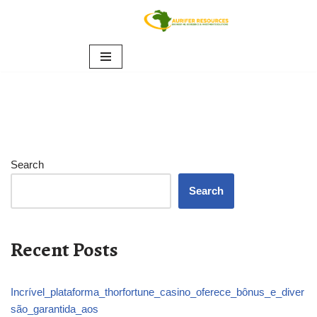
Skip
to
content
Search
Search
Recent Posts
Incrível_plataforma_thorfortune_casino_oferece_bônus_e_diver
são_garantida_aos