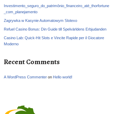
Investimento_seguro_do_patrimônio_financeiro_até_thorfortune
_com_planejamento
Zagrywka w Kasynie Automatowym Slotexo
Refuel Casino Bonus: Din Guide till Spelvärldens Erbjudanden
Casino Lab: Quick‑Hit Slots e Vincite Rapide per il Giocatore
Moderno
Recent Comments
A WordPress Commenter
on
Hello world!